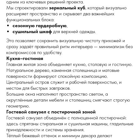
одним из ключевых решений проекта.
Мы спроектировали
зеркальный куб
, который визуально
расширяет пространство и скрывает два важнейших
функциональных блока:
сезонную гардеробную
,
сушильный шкаф
для верхней одежды.
Это позволяет сохранить визуальную чистоту прихожей и
сразу задаёт правильный ритм интерьера — минимализм без
компромиссов по удобству.
Кухня–гостиная
Главная жилая зона объединяет кухню, столовую и гостиную.
Натуральное дерево, каменная столешница и матовые
поверхности формируют спокойную композицию.
Центральный остров служит и рабочей поверхностью, и
местом для быстрых завтраков.
Большие окна наполняют пространство светом, а
округлённые детали мебели и столешниц смягчают строгую
геометрию.
Гостевой санузел с постирочной зоной
Гостевой санузел объединён с полноценной постирочной:
здесь спрятаны стиральная и сушильная машины, гладильные
принадлежности и системы хранения.
Тёплый бежевый оттенок и минимум декора делают